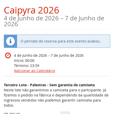
Skip to
Caipyra 2026
main
content
até
4 de Junho de 2026
–
7 de Junho de
2026
O período de reserva para este evento acabou.
até
4 de Junho de 2026
–
7 de Junho de 2026
Início:
00:00
Término:
23:59
Adicionar ao Calendário
Produtos
Terceiro Lote - Palestras - Sem garantia de camiseta
Itens
Neste lote não garantimos a camiseta para o partcipante. Já
fizemos o pedido na fábrica e dependendo da quantidade de
não
ingressos vendidos não podemos garantir camiseta para
categorizados
todos.